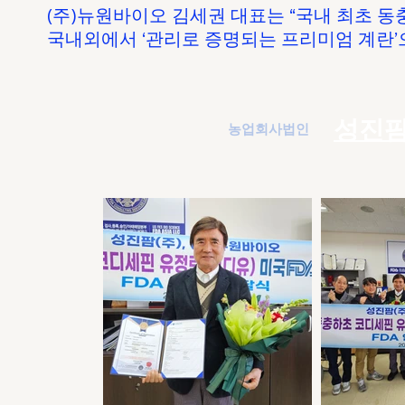
(주)뉴원바이오 김세권 대표는 “국내 최초 동
국내외에서 ‘관리로 증명되는 프리미엄 계란’
성진팜
농업회사법인