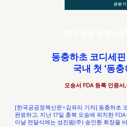
관련기
한국공공정책신문
동충하초 코디세핀 유
국내 첫 ‘동충
오송서 FDA 등록 인증서
[한국공공정책신문=김유리 기자] 동충하초 코디세
완료하고, 지난 17일 충북 오송에 위치한 FDA
이날 전달식에는 성진팜(주) 송인환 회장을 비롯해